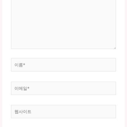
에
입
력
하
세
요...
이
름
*
이
메
일
*
웹
사
이